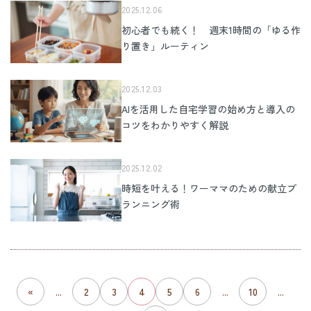
2025.12.06
初心者でも続く！ 週末1時間の「ゆる作
り置き」ルーティン
2025.12.03
AIを活用した自宅学習の始め方と導入の
コツをわかりやすく解説
2025.12.02
時短を叶える！ワーママのための献立プ
ランニング術
«
...
2
3
4
5
6
...
10
...