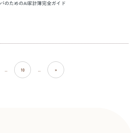
パのためのAI家計簿完全ガイド
...
10
...
»