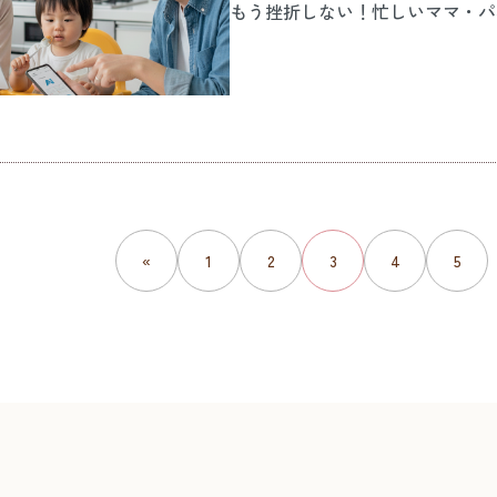
もう挫折しない！忙しいママ・パ
«
1
2
3
4
5