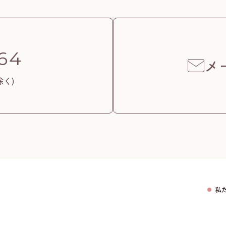
64
メ
除く)
私