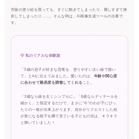
市販の塗り絵を買っても、すぐに飽きてしまったり、難しすぎて挫
折してしまったり……。そんな時は、AI画像生成ツールの出番で
す。
💡 私のリアルな体験談
「5歳の息子が好きな恐竜を、塗りやすい太い線で描い
て」とAIに伝えてみました。驚いたのは、
年齢や関心度
に合わせて難易度を調整してくれる
こと。
「3歳なら線を太くシンプルに」「8歳ならディテールを
細かく」と指定するだけで、まさに“今”のわが子にぴっ
たりの一枚が出来上がります。自分がリクエストした絵
が形になる様子を隣で見ている子どもの目は、キラキラ
と輝いていました！