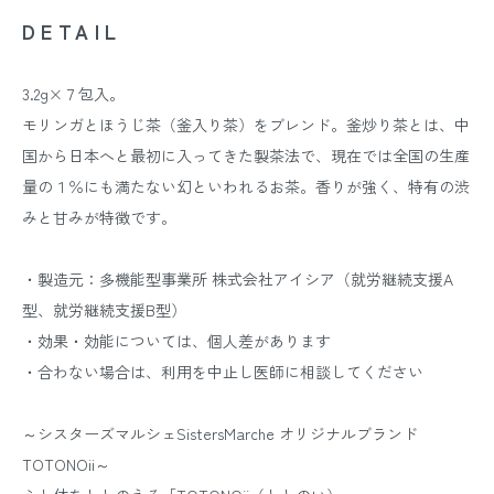
DETAIL
3.2g×７包入。
モリンガとほうじ茶（釜入り茶）をブレンド。釜炒り茶とは、中
国から日本へと最初に入ってきた製茶法で、現在では全国の生産
量の１％にも満たない幻といわれるお茶。香りが強く、特有の渋
みと甘みが特徴です。
・製造元：多機能型事業所 株式会社アイシア（就労継続支援A
型、就労継続支援B型）
・効果・効能については、個人差があります
・合わない場合は、利用を中止し医師に相談してください
～シスターズマルシェSistersMarche オリジナルブランド
TOTONOii～