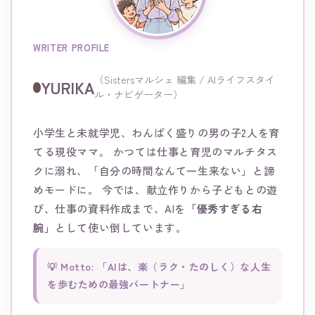
WRITER PROFILE
（Sistersマルシェ 編集 / AIライフスタイ
YURIKA
ル・ナビゲーター）
小学生と未就学児、わんぱく盛りの男の子2人を育
てる現役ママ。 かつては仕事と育児のマルチタス
クに溺れ、「自分の時間なんて一生来ない」と諦
めモードに。 今では、献立作りから子どもとの遊
び、仕事の資料作成まで、AIを
「優秀すぎる右
腕」
として使い倒しています。
💡 Motto: 「AIは、楽（ラク・たのしく）な人生
を歩むための最強パートナー」