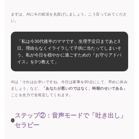
まずは、AIに今の状況を丸投げしましょう。こう言ってみてくださ
い。
「私は今30代後半のママです。生理予定日まであと3
日。理由もなくイライラして子供に当たってしまいそ
う。私が今日を穏やかに過ごすための『お守りアドバ
イス』を3つ教えて」
AIは「それはお辛いですね。今日は家事を60点にして、早めに休み
ましょう」など、
「あなたが悪いのではなく、時期のせいである」
ことを全力で全肯定してくれます。
ステップ②：音声モードで「吐き出し」
セラピー