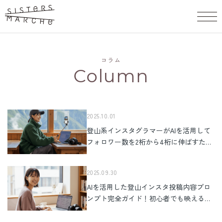
コラム
Column
2025.10.01
登山系インスタグラマーがAIを活用して
フォロワー数を2桁から4桁に伸ばすため
の最新戦略ガイド
2025.09.30
AIを活用した登山インスタ投稿内容プロ
ンプト完全ガイド！初心者でも映える写
真と文章がすぐに作れる方法