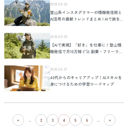
2025.09.30
登山系インスタグラマーの情報発信術と
AI活用の最新トレンドまとめ | AIで旅を
仕事にする
2025.09.30
【AIで実現】「好き」を仕事に！登山情
報発信で月10万稼ぐ🚀 副業・フリーラン
ス完全ロードマップ
2025.09.27
40代からのキャリアアップ！AIスキルを
身につけるための学習ロードマップ
«
...
2
3
4
5
6
...
»