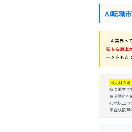
AI転職
「AI業界
在も右肩上
ータをもと
AI人材の求
特に地方企
在宅勤務可能
40代以上
未経験歓迎