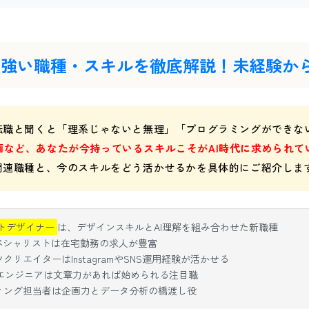
職に強い職種・スキルを徹底解説！未経験か
の転職と聞くと「理系じゃないと無理」「プログラミングができな
画など、あなたが今持っているスキルこそがAI時代に求められて
I関連職種と、今のスキルをどう活かせるかを具体的にご紹介しま
クトデザイナー
は、デザインスキルとAI理解を組み合わせた新職種
UIスペシャリストは在宅勤務の求人が豊富
ツクリエイターはInstagramやSNS運用経験が活かせる
エンジニアは文章力があれば始められる注目職
ティング担当者は企画力とデータ分析の橋渡し役