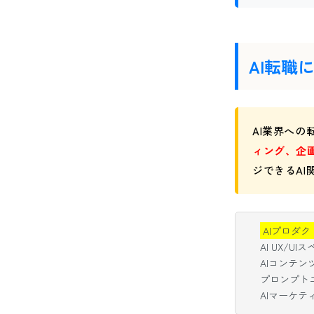
AI転
AI業界へ
ィング、企
ジできるA
AIプロダ
AI UX/
AIコンテン
プロンプト
AIマーケ