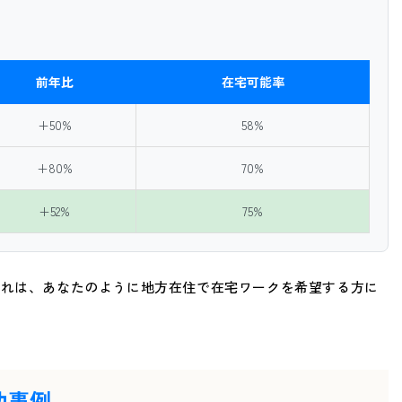
前年比
在宅可能率
+50%
58%
+80%
70%
+52%
75%
これは、あなたのように地方在住で在宅ワークを希望する方に
功事例