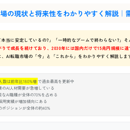
市場の現状と将来性をわかりやすく解説｜
って本当に安定しているの?」「一時的なブームで終わらない?」
がりで成長を続けており、2030年には国内だけで15兆円規模に
に、AI転職市場の「今」と「これから」をわかりやすく解説しま
人数は前年比180%増
で過去最高を更新中
業のAI人材需要が急増している
なAI職種が全体の70%を占める
の採用実績が増加傾向にある
のポジションが全体の約40%